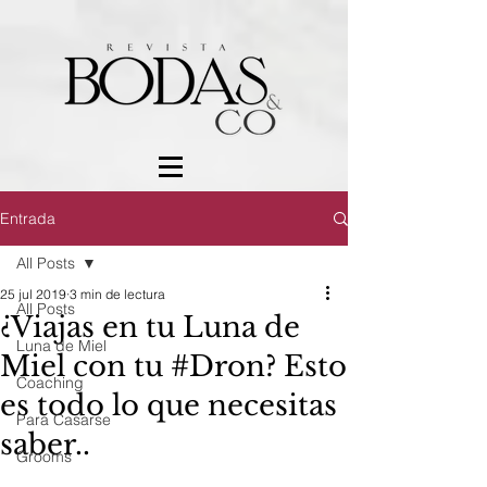
Entrada
All Posts
25 jul 2019
3 min de lectura
All Posts
¿Viajas en tu Luna de
Luna de Miel
Miel con tu #Dron? Esto
Coaching
es todo lo que necesitas
Para Casarse
saber..
Grooms