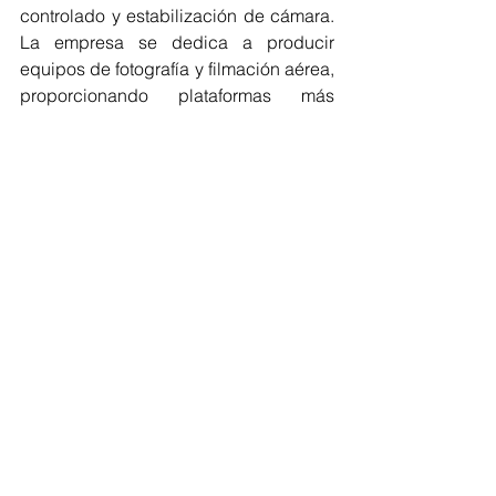
controlado y estabilización de cámara. 
La empresa se dedica a producir 
equipos de fotografía y filmación aérea, 
proporcionando plataformas más 
accesibles, fiables y de más fácil uso 
para emprendedores e innovadores de 
todo el mundo. DJI realiza actualmente 
operaciones de alcance internacional 
en América, Europa y Asia, y sus 
soluciones y productos revolucionarios 
son preferidos por clientes de más de 
100 países para diversas aplicaciones: 
filmación, construcción, inspecciones, 
respuesta a emergencias, agricultura, 
conservación y otras industrias y 
sectores.