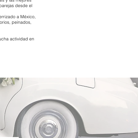
es y las mejores
parejas desde el
errizado a México,
orios, peinados,
cha actividad en