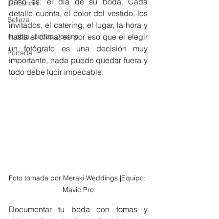
paso es: el día de su boda. Cada 
Lo Esncial
detalle cuenta, el color del vestido, los 
Belleza
invitados, el catering, el lugar, la hora y 
Puebla, Bodas Destino
hasta el clima; es por eso que el elegir 
un fotógrafo es una decisión muy 
Portada
importante, nada puede quedar fuera y 
todo debe lucir impecable.
Foto tomada por Meraki Weddings |Equipo: 
Mavic Pro
Documentar tu boda con tomas y 