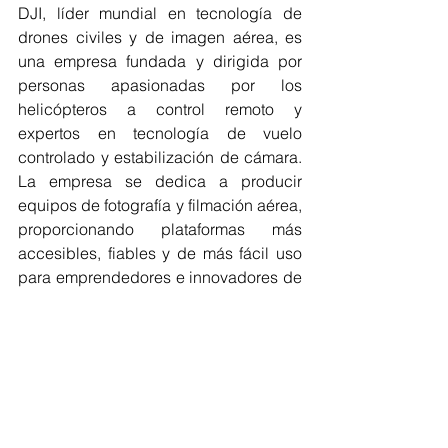
DJI, líder mundial en tecnología de 
drones civiles y de imagen aérea, es 
una empresa fundada y dirigida por 
personas apasionadas por los 
helicópteros a control remoto y 
expertos en tecnología de vuelo 
controlado y estabilización de cámara. 
La empresa se dedica a producir 
equipos de fotografía y filmación aérea, 
proporcionando plataformas más 
accesibles, fiables y de más fácil uso 
para emprendedores e innovadores de 
todo el mundo. DJI realiza actualmente 
operaciones de alcance internacional 
en América, Europa y Asia, y sus 
soluciones y productos revolucionarios 
son preferidos por clientes de más de 
100 países para diversas aplicaciones: 
filmación, construcción, inspecciones, 