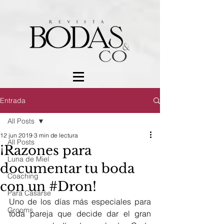
Entrada
All Posts
12 jun 2019
3 min de lectura
All Posts
¡Razones para
Luna de Miel
documentar tu boda
Coaching
con un #Dron!
Para Casarse
Uno de los días más especiales para 
Grooms
toda pareja que decide dar el gran 