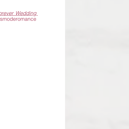
orever Wedding 
rismoderomance