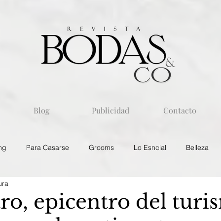
Blog
Publicidad
Contacto
ng
Para Casarse
Grooms
Lo Esncial
Belleza
ura
ro, epicentro del turi