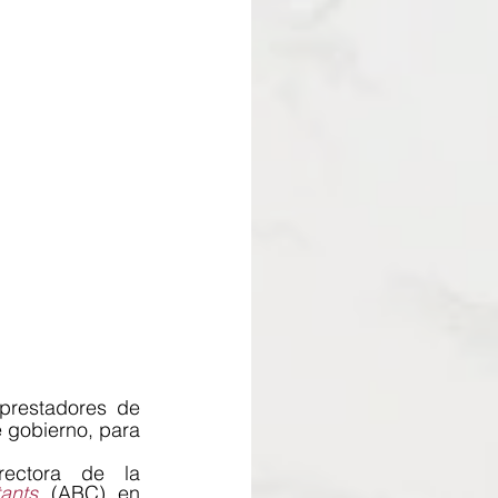
prestadores de 
 gobierno, para 
En su momento, la directora de la 
ants
 (ABC) en 