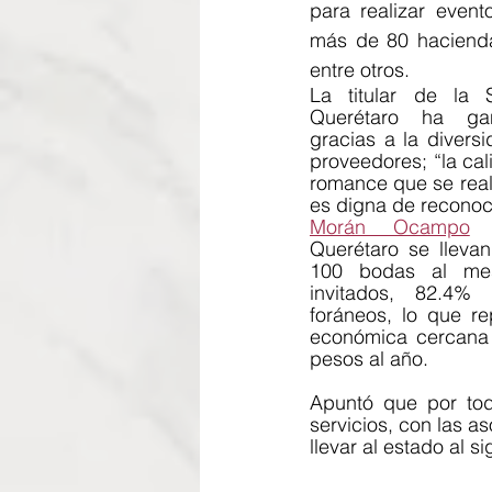
para realizar event
más de 80 haciendas
entre otros. 
La titular de la
Querétaro ha gan
gracias a la divers
proveedores; “la cal
romance que se real
es digna de reconoc
Morán Ocampo
 
Querétaro se lleva
100 bodas al mes
invitados, 82.4%
foráneos, lo que r
económica cercana 
pesos al año.  
Apuntó que por tod
servicios, con las a
llevar al estado al si