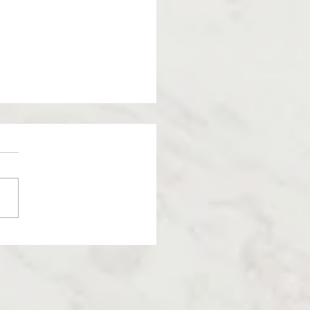
volución de las bodas
México: lo que hemos
ndido en 10 años