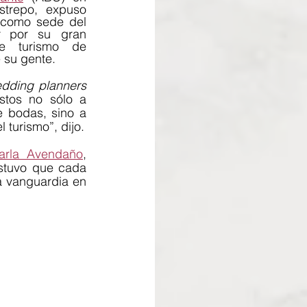
strepo, expuso 
que se eligió a Querétaro como sede del 
 por su gran 
e turismo de 
 su gente. 
dding planners
stos no sólo a 
 bodas, sino a 
mejorar la calidad de los eventos para consolidar al segmento como pilar del turismo”, dijo.  
arla Avendaño
, 
stuvo que cada 
 vanguardia en 