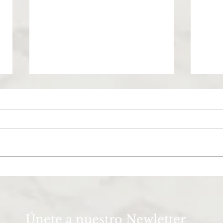
EL SANTUARIO VALLE
La e
DE BRAVO: BODAS CON
en 
ALMA EN UN
apre
ESCENARIO SAGRADO
Únete a nuestro Newletter