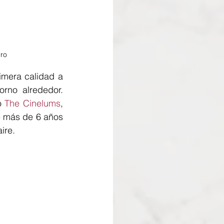
ro
mera calidad a 
rno alrededor. 
o 
The Cinelums
, 
e más de 6 años 
ire.