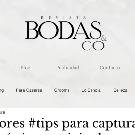
Blog
Publicidad
Contacto
ng
Para Casarse
Grooms
Lo Esncial
Belleza
ura
res #tips para captur