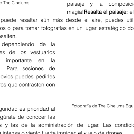
de The Cinelums
paisaje y la composic
magia!
Resalta el paisaje:
 e
 puede resaltar aún más desde el aire, puedes utili
eos o para tomar fotografías en un lugar estratégico d
esalten.
dependiendo de la 
res de los vestuarios 
 importante en la 
. Para sesiones de 
novios puedes pedirles 
vos que contrasten con 
Fotografía de The Cinelums Equ
uridad es prioridad al 
gúrate de conocer las 
s y las de la administración de lugar. Las condicio
 intensa o viento fuerte impiden el vuelo de drones.