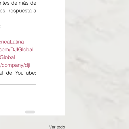
entes de más de 
es, respuesta a 
:
icaLatina
com/DJIGlobal
IGlobal
/company/dji
Suscríbete a nuestro canal de YouTube: 
Ver todo