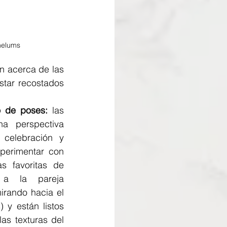
nelums
n acerca de las 
tar recostados 
o de poses:
 las 
 perspectiva 
 celebración y 
perimentar con 
 favoritas de 
a la pareja 
irando hacia el 
 y están listos 
as texturas del 