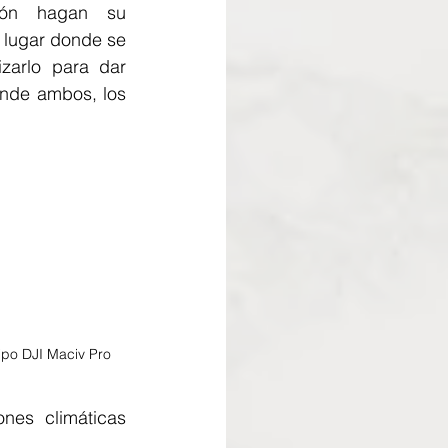
ión hagan su 
l lugar donde se 
zarlo para dar 
onde ambos, los 
ipo DJI Maciv Pro
nes climáticas 