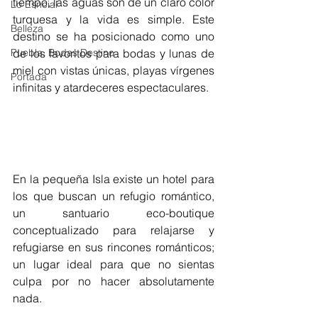
tiempo, las aguas son de un claro color 
Lo Esncial
turquesa y la vida es simple. Este 
Belleza
destino se ha posicionado como uno 
Puebla, Bodas Destino
de los favoritos para bodas y lunas de 
miel con vistas únicas, playas vírgenes 
Portada
infinitas y atardeceres espectaculares.
En la pequeña Isla existe un hotel para 
los que buscan un refugio romántico, 
un santuario eco-boutique 
conceptualizado para relajarse y 
refugiarse en sus rincones románticos; 
un lugar ideal para que no sientas 
culpa por no hacer absolutamente 
nada. 