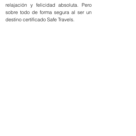
relajación y felicidad absoluta. Pero 
sobre todo de forma segura al ser un 
destino certificado Safe Travels. 
Las Nubes de Holbox 
http://www.lasnubesdeholbox.com
Ver todo
Entradas recientes