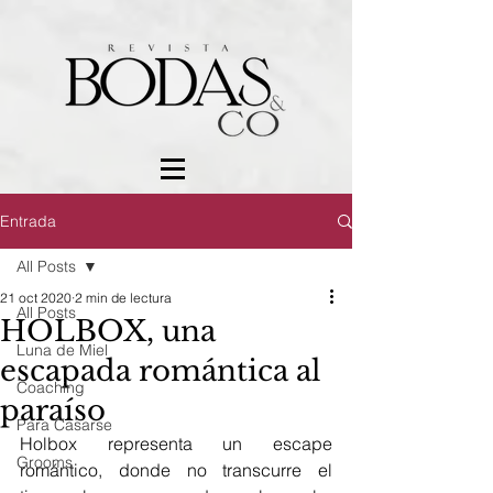
Entrada
All Posts
21 oct 2020
2 min de lectura
All Posts
HOLBOX, una
Luna de Miel
escapada romántica al
Coaching
paraíso
Para Casarse
Holbox representa un escape 
Grooms
romántico, donde no transcurre el 