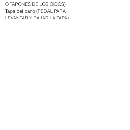
O TAPONES DE LOS OIDOS)
Tapa del baño (PEDAL PARA 
LEVANTAR Y BAJAR LA TAPA)
Cabellos en la regadera (Mallita para 
cubrir el desagüe)
“Las pequeñas concesiones son lo 
que nos mantiene unidos…Las 
pequeñas faltas de consideración son 
lo que nos separa” Marty Tashman
Revista
Coaching